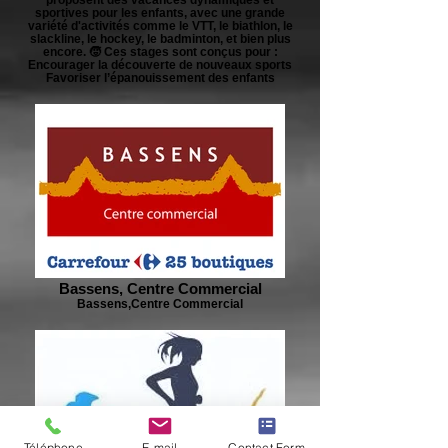
sportives pour les enfants, avec une grande
variété d'activités comme le VTT, le biathlon, le
slackline, le hockey, le badminton, et bien plus
encore. 🧒 Ces stages sont conçus pour :
Encourager la découverte de nouveaux sports
Favoriser l’épanouissement des enfants
Bassens, Centre Commercial
Bassens,Centre Commercial
Téléphone
E-mail
Contact Form