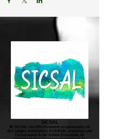
SICSAL
🎯 SICSAL est effectivement un partenaire clé
des stages multisports ActivKids, organisés par
l'association Activ'Athlon Ensemble, ils
proposent des vacances dynamiques et