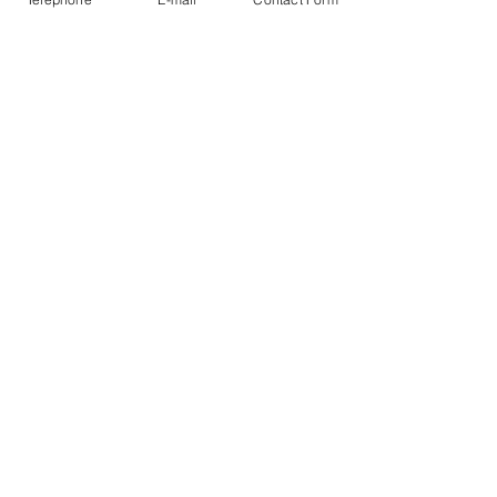
Nos Partenaires :
A fond la forme
Nos Partenaires :
Merci pour votre soutien !