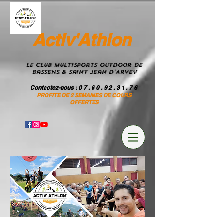
Activ'Athlon
Le Club MultiSportS Outdoor de
Bassens & Saint Jean D'Arvey
Contactez-nous
: 0 7 . 6 0 . 9 2 . 3 1 . 7 6
PROFITE DE 2 SEMAINES DE COURS
OFFERTES