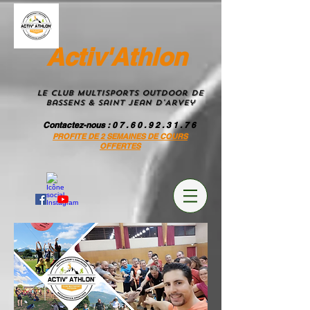
Activ'Athlon
Le Club MultiSportS Outdoor de
Bassens & Saint Jean D'Arvey
Contactez-nous
: 0 7 . 6 0 . 9 2 . 3 1 . 7 6
PROFITE DE 2 SEMAINES DE COURS
OFFERTES