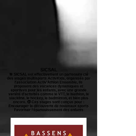
SICSAL
🎯 SICSAL est effectivement un partenaire clé
des stages multisports ActivKids, organisés par
l'association Activ'Athlon Ensemble, ils
proposent des vacances dynamiques et
sportives pour les enfants, avec une grande
variété d'activités comme le VTT, le biathlon, le
slackline, le hockey, le badminton, et bien plus
encore. 🧒 Ces stages sont conçus pour :
Encourager la découverte de nouveaux sports
Favoriser l’épanouissement des enfants