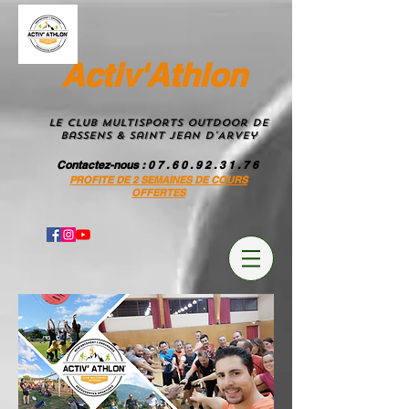
Activ'Athlon
Le Club MultiSportS Outdoor de
Bassens & Saint Jean D'Arvey
Contactez-nous
: 0 7 . 6 0 . 9 2 . 3 1 . 7 6
PROFITE DE 2 SEMAINES DE COURS
OFFERTES