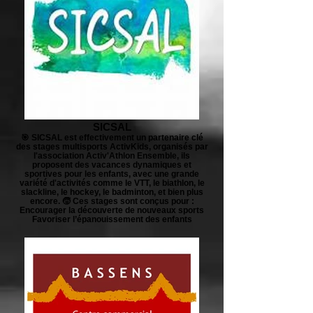
SICSAL
🎯 SICSAL est effectivement un partenaire clé
des stages multisports ActivKids, organisés par
l'association Activ'Athlon Ensemble, ils
proposent des vacances dynamiques et
sportives pour les enfants, avec une grande
variété d'activités comme le VTT, le biathlon, le
slackline, le hockey, le badminton, et bien plus
encore. 🧒 Ces stages sont conçus pour :
Encourager la découverte de nouveaux sports
Favoriser l’épanouissement des enfants